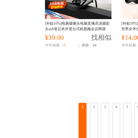
[补贴10%]电脑摄像头电脑直播高清摄影
[补贴10
头usb笔记本外置台式机视频会议网课
劳男女学
¥39.00
找相似
¥14.0
半年销量：
0
|
评价：64
半年销量
1
2
3
4
5