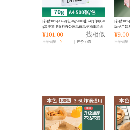
[补贴10%]A4-四包70g/2000张 a4打印纸70
[补贴10
g加厚复印资料办公用纸白纸草稿纸绘画
级孕产妇
纸打印机纸批发整箱
¥101.00
找相似
¥9.00
半年销量：
0
|
评价：95
半年销量