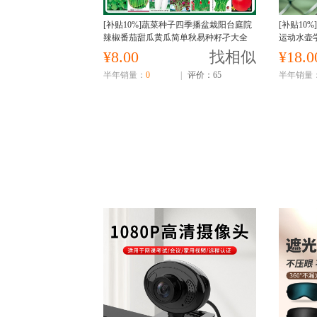
[补贴10%]蔬菜种子四季播盆栽阳台庭院
[补贴10
辣椒番茄甜瓜黄瓜简单秋易种籽孑大全
运动水壶
¥8.00
找相似
¥18.0
半年销量：
0
|
评价：65
半年销量