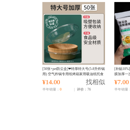
[50张+pet防尘盒]❤特厚特大号(5-8升炸锅
[补贴10
用) 空气炸锅专用纸烤箱家用吸油纸托食
膜加厚一
品级硅油纸盘烘焙纸垫锡纸食物
¥14.00
找相似
¥7.00
半年销量：
0
|
评价：76
半年销量