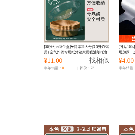
[50张+pet防尘盒]❤特厚加大号(3-5升炸锅
[补贴10
用) 空气炸锅专用纸烤箱家用吸油纸托食
用加厚一
品级硅油纸盘烘焙纸垫锡纸食物
¥11.00
找相似
¥4.00
半年销量：
0
|
评价：76
半年销量