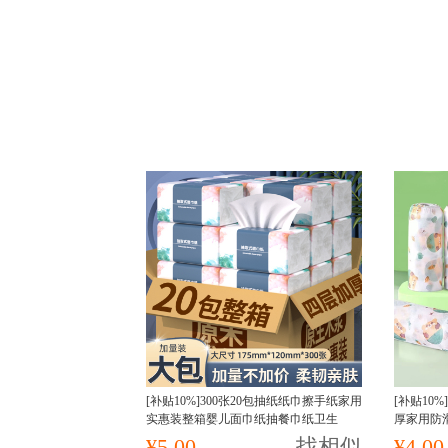
[补贴10%]300张20包抽纸纸巾擦手纸家用
[补贴10
实惠装整箱婴儿面巾纸抽餐巾纸卫生
厚家用防
¥5.00
找相似
¥4.00