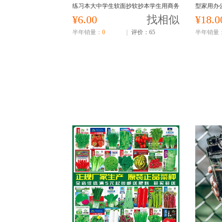
练习本大中学生软面抄软抄本学生用商务
型家用办公
办公无线装订本作业本牛皮纸
扇桌面便
¥6.00
找相似
¥18.0
半年销量：
0
|
评价：65
半年销量