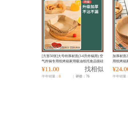
[方形50张]大号特厚材质(3-6升炸锅用) 空
加厚材质2
气炸锅专用纸烤箱家用吸油纸托食品级硅
用纸烤箱
油纸盘烘焙纸垫锡纸食物
焙纸垫锡
¥11.00
找相似
¥24.0
半年销量：
0
|
评价：76
半年销量