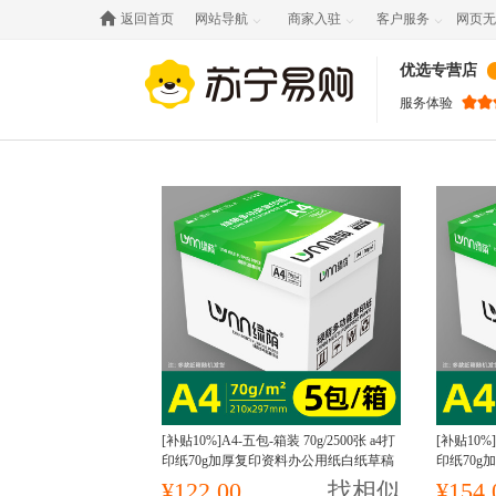

返回首页
网站导航
商家入驻
客户服务
网页无



优选专营店
服务体验
[补贴10%]A4-五包-箱装 70g/2500张 a4打
[补贴10%]
印纸70g加厚复印资料办公用纸白纸草稿
印纸70g
纸绘画纸打印机纸批发整箱
稿纸绘画
¥122.00
找相似
¥154.