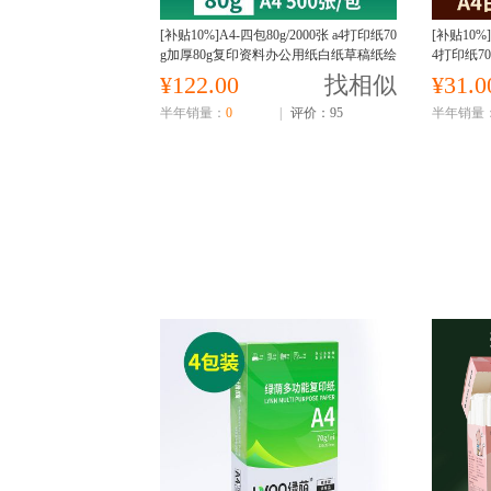
[补贴10%]A4-四包80g/2000张 a4打印纸70
[补贴10%]
g加厚80g复印资料办公用纸白纸草稿纸绘
4打印纸7
画纸
纸草稿纸
¥122.00
找相似
¥31.0
半年销量：
0
|
评价：95
半年销量