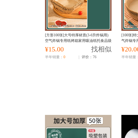
[方形100张]大号特厚材质(3-6升炸锅用)
[100张]
空气炸锅专用纸烤箱家用吸油纸托食品级
气炸锅专
硅油纸盘烘焙纸垫锡纸食物
油纸盘烘
¥15.00
找相似
¥20.0
半年销量：
0
|
评价：76
半年销量