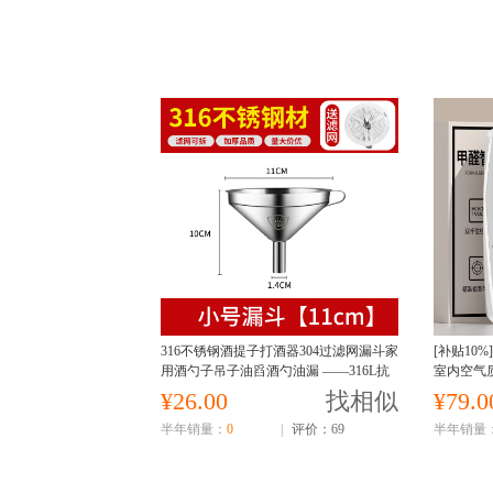
316不锈钢酒提子打酒器304过滤网漏斗家
[补贴10
用酒勺子吊子油舀酒勺油漏 ——316L抗
室内空气
菌-小号漏斗[口径11cm](赠滤网)
标配款[测
¥26.00
找相似
¥79.0
半年销量：
0
|
评价：69
半年销量